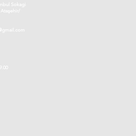
umbul Sokagi
 Ataşehir/
y@gmail.com
9.00