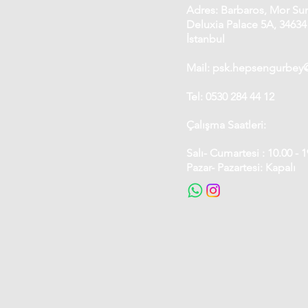
Adres: Barbaros, Mor S
Deluxia Palace 5A, 34634
İstanbul
Mail: psk.hepsengurbe
Tel: 0530 284 44 12
Çalışma Saatleri:
Salı- Cumartesi : 10.00 - 1
Pazar- Pazartesi: Kapalı